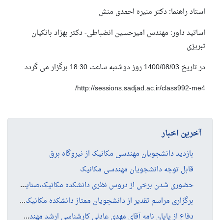
استاد راهنما: دکتر منیره احمدی منش
اساتید داور: مهندس امیرحسین انضباطی- دکتر بهزاد بانکیان
تبریزی
در تاریخ
1400/08/03
روز دوشنبه ساعت
18:30
برگزار می گردد.
http://sessions.sadjad.ac.ir/class992-me4/
آخرین اخبار
بازدید دانشجویان مهندسی مکانیک از نیروگاه برق
قابل توجه دانشجویان مهندسی مکانیک
حضو
ری شدن برخی از دروس نظری دانشکده مکانیک،صنایع و مدیریت در نیم سال دوم ۱۴۰۵-۱۴۰۴(هفته ۱۲ام)
برگ
زاری مراسم تقدیر از دانشجویان ممتاز دانشکده مکانیک،صنایع و مدیریت نیمسال اول ۱۴۰۴
دفا
ع از پایان نامه آقای مهدی عادلی کارشناسی ارشد مهندسی صنایع